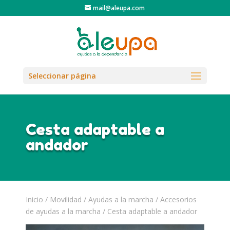
mail@aleupa.com
Seleccionar página
Cesta adaptable a
andador
Inicio
/
Movilidad
/
Ayudas a la marcha
/
Accesorios
de ayudas a la marcha
/ Cesta adaptable a andador