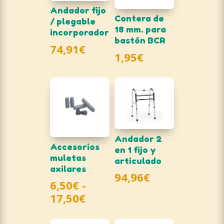
Andador fijo
Contera de
/ plegable
18 mm. para
incorporador
bastón BCR
74,91
€
1,95
€
Andador 2
Accesorios
en 1 fijo y
muletas
articulado
axilares
94,96
€
6,50
€
-
Rango
17,50
€
de
precios: