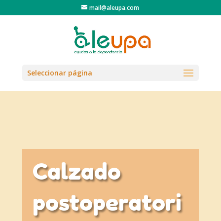
mail@aleupa.com
Seleccionar página
Calzado
postoperatori