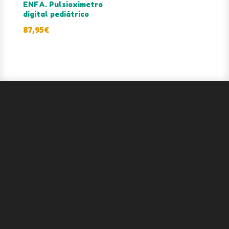
ENFA. Pulsioximetro
digital pediátrico
87,95
€