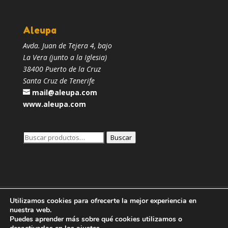
Aleupa
Avda. Juan de Tejera 4, bajo
La Vera (junto a la Iglesia)
38400 Puerto de la Cruz
Santa Cruz de Tenerife
mail@aleupa.com
www.aleupa.com
Buscar
Buscar
por:
Aleupa
Ubicación
Consúltanos
Utilizamos cookies para ofrecerte la mejor experiencia en
nuestra web.
Aviso Legal
Política de Privacidad
Puedes aprender más sobre qué cookies utilizamos o
Política de Cookies
Log-in