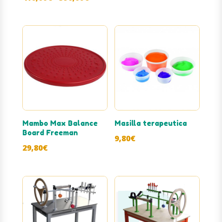
de
de
precios:
precios:
desde
desde
525,00€
410,00€
hasta
hasta
590,00€
590,00€
Mambo Max Balance
Masilla terapeutica
Board Freeman
9,80
€
29,80
€