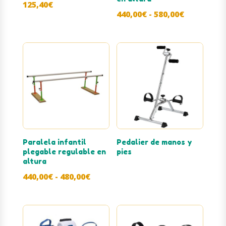
125,40
€
Rango
440,00
€
-
580,00
€
de
precios:
desde
440,00€
hasta
580,00€
Paralela infantil
Pedalier de manos y
plegable regulable en
pies
altura
Rango
440,00
€
-
480,00
€
de
precios:
desde