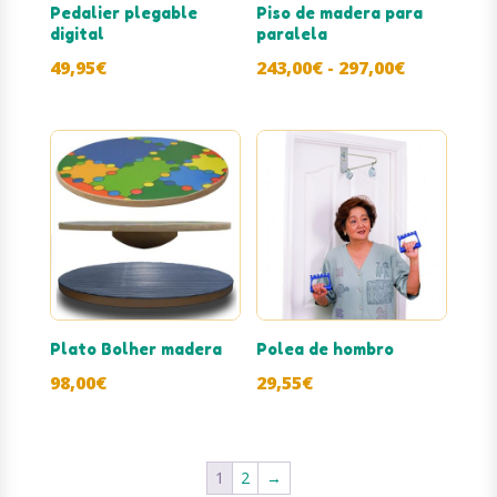
Pedalier plegable
Piso de madera para
digital
paralela
Rango
49,95
€
243,00
€
-
297,00
€
de
precios:
desde
243,00€
hasta
297,00€
Plato Bolher madera
Polea de hombro
98,00
€
29,55
€
1
2
→