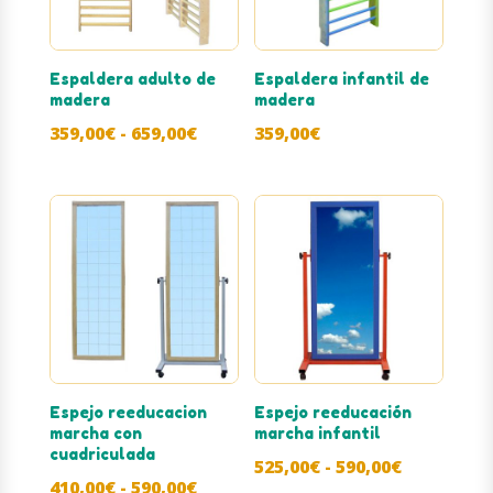
Espaldera adulto de
Espaldera infantil de
madera
madera
Rango
359,00
€
-
659,00
€
359,00
€
de
precios:
desde
359,00€
hasta
659,00€
Espejo reeducacion
Espejo reeducación
marcha con
marcha infantil
cuadriculada
Rango
525,00
€
-
590,00
€
Rango
410,00
€
-
590,00
€