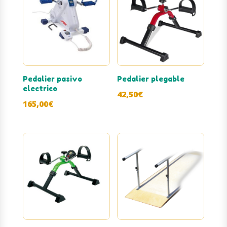
440,00€
hasta
480,00€
Pedalier pasivo
Pedalier plegable
electrico
42,50
€
165,00
€