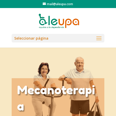
mail@aleupa.com
Seleccionar página
Mecanoterapi
a