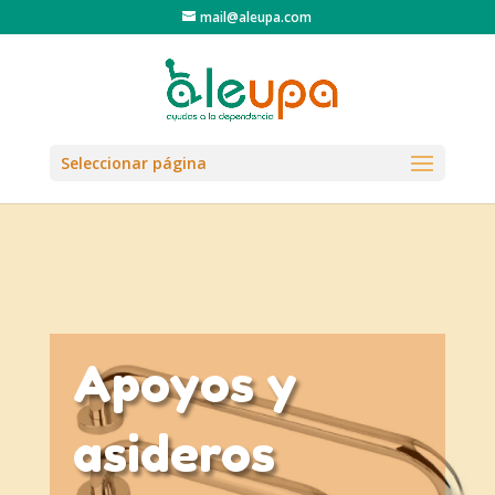
mail@aleupa.com
Seleccionar página
Apoyos y
asideros