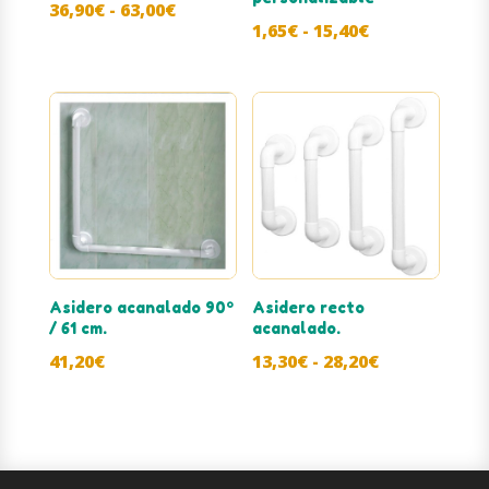
Rango
36,90
€
-
63,00
€
Rango
1,65
€
-
15,40
€
de
de
precios:
precios:
desde
desde
36,90€
1,65€
hasta
hasta
63,00€
15,40€
Asidero acanalado 90º
Asidero recto
/ 61 cm.
acanalado.
Rango
41,20
€
13,30
€
-
28,20
€
de
precios:
desde
13,30€