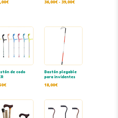
Rango
,00
€
36,00
€
-
39,00
€
de
precios:
desde
36,00€
hasta
39,00€
stón de codo
Bastón plegable
CR
para invidentes
50
€
18,00
€