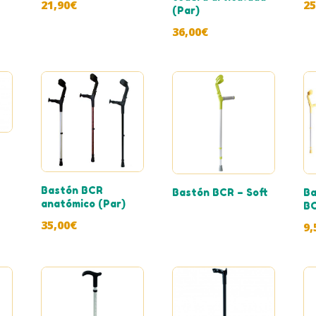
21,90
€
25
(Par)
36,00
€
Bastón BCR
Bastón BCR – Soft
Ba
anatómico (Par)
B
35,00
€
9,