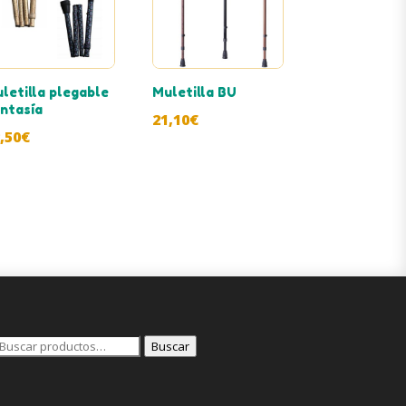
letilla plegable
Muletilla BU
ntasía
21,10
€
,50
€
Buscar
Buscar
or: