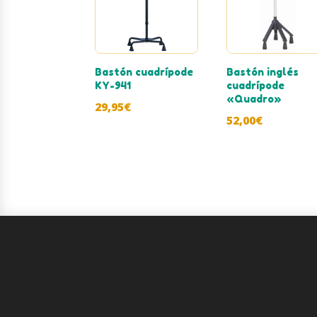
Bastón cuadrípode
Bastón inglés
KY-941
cuadrípode
«Quadro»
29,95
€
52,00
€