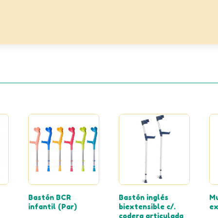
Bastón BCR
Bastón inglés
Mu
infantil (Par)
biextensible c/.
ex
codera articulada