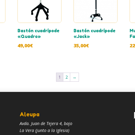
Bastón cuadrípode
Bastón cuadrípode
Mu
«Quadro»
«Jack»
Fa
49,00
€
35,00
€
22
1
2
→
Aleupa
p
Avda. Juan de Tejera 4, bajo
La Vera (junto a la Iglesia)