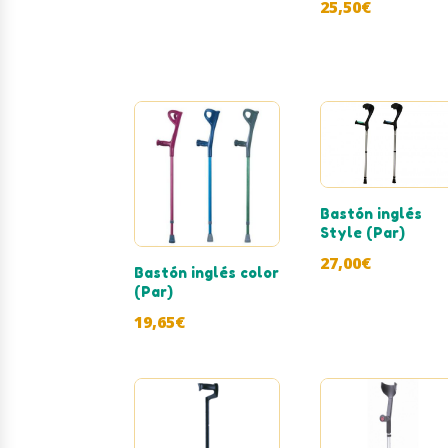
25,50
€
Bastón inglés
Style (Par)
27,00
€
Bastón inglés color
(Par)
19,65
€